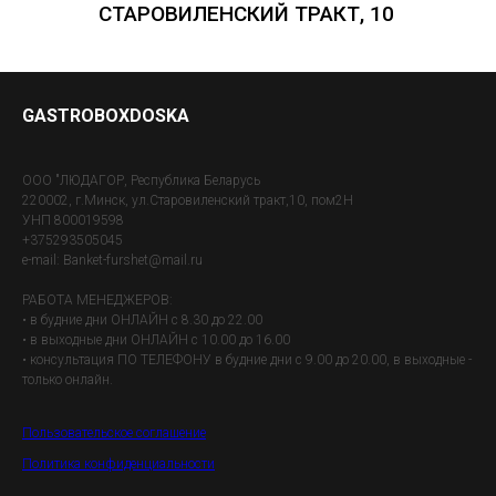
СТАРОВИЛЕНСКИЙ ТРАКТ, 10
GASTROBOXDOSKA
OOO "ЛЮДАГОР, Республика Беларусь
220002, г.Минск, ул.Старовиленский тракт,10, пом2Н
УНП 800019598
+375293505045
e-mail: Banket-furshet@mail.ru
РАБОТА МЕНЕДЖЕРОВ:
• в будние дни ОНЛАЙН с 8.30 до 22.00
• в выходные дни ОНЛАЙН с 10.00 до 16.00
• консультация ПО ТЕЛЕФОНУ в будние дни с 9.00 до 20.00, в выходные -
только онлайн.
Пользовательское соглашение
Политика конфиденциальности