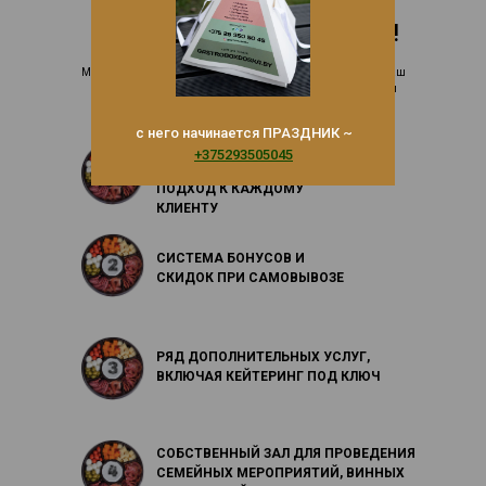
ДАВАЙТЕ ЗНАКОМИТЬСЯ!
Мы - компания GASTROBOXDOSKA и именно мы сделаем Ваш
праздничный стол запоминающимся и ярким при помощи
наших божественных ГАСТРО-БОКСОВ и ГАСТРО-ДОСОК.
с него начинается ПРАЗДНИК ~
БОЛЬШОЙ АССОРТИМЕНТ И
+375293505045
ИНДИВИДУАЛЬНЫЙ
ПОДХОД К КАЖДОМУ
КЛИЕНТУ
СИСТЕМА БОНУСОВ И
СКИДОК ПРИ САМОВЫВОЗЕ
РЯД ДОПОЛНИТЕЛЬНЫХ УСЛУГ,
ВКЛЮЧАЯ КЕЙТЕРИНГ ПОД КЛЮЧ
СОБСТВЕННЫЙ ЗАЛ ДЛЯ ПРОВЕДЕНИЯ
СЕМЕЙНЫХ МЕРОПРИЯТИЙ, ВИННЫХ